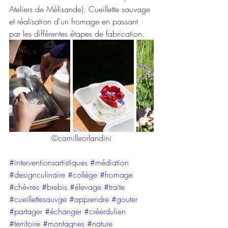
Ateliers de Mélisande). Cueillette sauvage 
et réalisation d'un fromage en passant 
par les différentes étapes de fabrication. 
©
camilleorlandini
#interventionsartistiques
#médiation
#designculinaire
#collège
#fromage
#chèvres
#brebis
#élevage
#traite
#cueillettesauvge
#apprendre
#gouter
#partager
#échanger
#créerdulien
#territoire
#montagnes
#nature