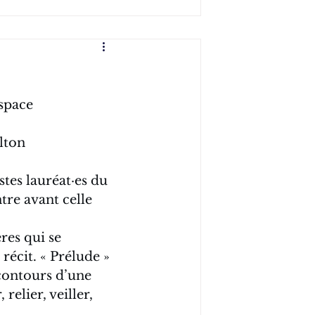
space 
lton
tes lauréat·es du 
tre avant celle 
res qui se 
récit. « Prélude » 
 contours d’une 
elier, veiller, 