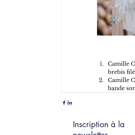
Camille Or
brebis fil
Camille Or
bande son
Inscription à la
newsletter