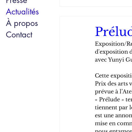
Presse
Actualités
À propos
Prélu
Contact
Exposition/R
d'exposition 
avec Yunyi Gu
Cette expositi
Prix des arts 
prévue à l’Ate
« Prélude » te
tiennent par l
est une annonc
mise en commun
nous entamon