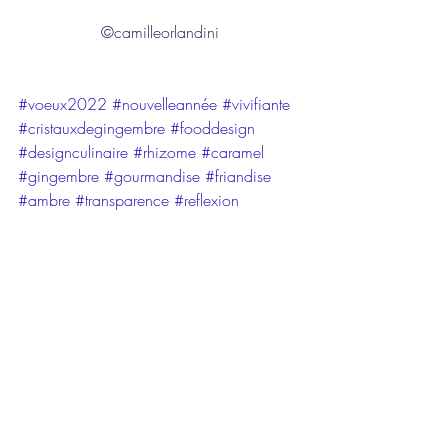
©camilleorlandini
#voeux2022
#nouvelleannée
#vivifiante
#cristauxdegingembre
#fooddesign
#designculinaire
#rhizome
#caramel
#gingembre
#gourmandise
#friandise
#ambre
#transparence
#reflexion