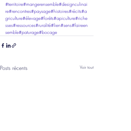
#territoire
#mangerensemble
#designculinai
re
#rencontres
#paysage
#histoires
#récits
#a
griculture
#élevage
#forêts
#apiculture
#riche
sses
#ressources
#ruralité
#lien
#sens
#faireen
semble
#paturage
#bocage
Posts récents
Voir tout