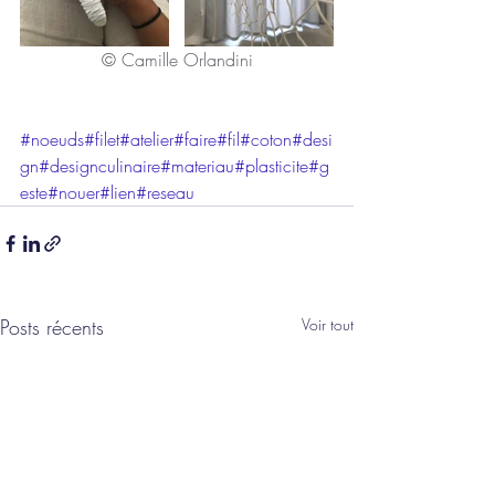
© Camille Orlandini
#noeuds
#filet
#atelier
#faire
#fil
#coton
#desi
gn
#designculinaire
#materiau
#plasticite
#g
este
#nouer
#lien
#reseau
Posts récents
Voir tout