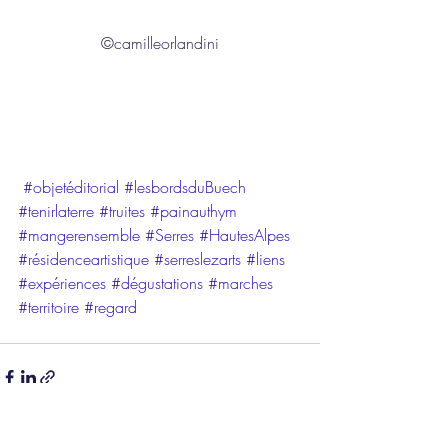
©camilleorlandini
#objetéditorial
#lesbordsduBuech
#tenirlaterre
#truites
#painauthym
#mangerensemble
#Serres
#HautesAlpes
#résidenceartistique
#serreslezarts
#liens
#expériences
#dégustations
#marches
#territoire
#regard