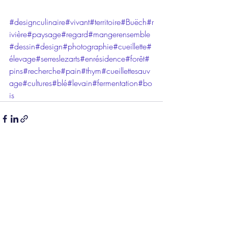
#designculinaire
#vivant
#territoire
#Buëch
#r
ivière
#paysage
#regard
#mangerensemble
#dessin
#design
#photographie
#cueillette
#
élevage
#serreslezarts
#enrésidence
#forêt#
pins#recherche#pain#thym#cueillettesauv
age#cultures#blé#levain#fermentation#bo
is
Posts récents
Voir tout